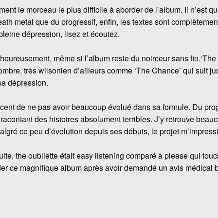
nt le morceau le plus difficile à aborder de l’album. Il n’est qu
eath metal que du progressif, enfin, les textes sont complètement
leine dépression, lisez et écoutez.
t heureusement, même si l’album reste du noirceur sans fin.‘The
bre, très wilsonien d’ailleurs comme ‘The Chance’ qui suit jus
sa dépression.
icent de ne pas avoir beaucoup évolué dans sa formule. Du prog 
acontant des histoires absolument terribles. J’y retrouve beauco
algré ce peu d’évolution depuis ses débuts, le projet m’impress
suite, the oubliette était easy listening comparé à please qui to
r ce magnifique album après avoir demandé un avis médical b