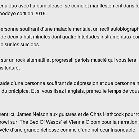
evenu duo avec l’album please, se complet manifestement dans
oodbye sorti en 2016.
ersonne souffrant d’une maladie mentale, un récit autobiograph
s de deux à huit minutes dont quatre interludes instrumentaux c
e sur les suicides.
 sur un rock alternatif et progressif parfois musclé qui vous fer
 torturé.
l’aide d’une personne souffrant de dépression et que personne 
 du précipice. Et si vous lisez l’anglais, prenez le temps de vo
t ici, James Nelson aux guitares et de Chris Hathcock pour to
owl sur ‘The Bed Of Wasps’ et Vienna Gloom pour la narration.
 révèle d’une grande richesse comme d’une noirceur insondable.