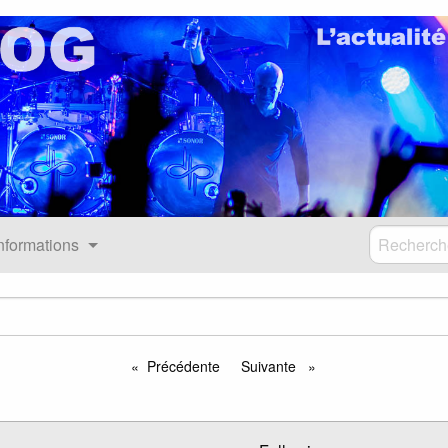
nformations
Précédente
Suivante
page
page