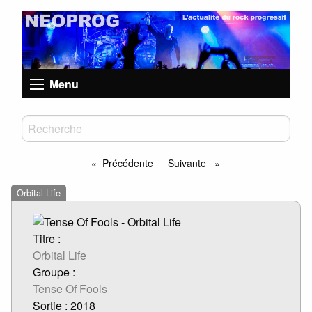
Menu
Précédente
Suivante
page
page
Orbital Life
Titre :
Orbital Life
Groupe :
Tense Of Fools
Sortie : 2018