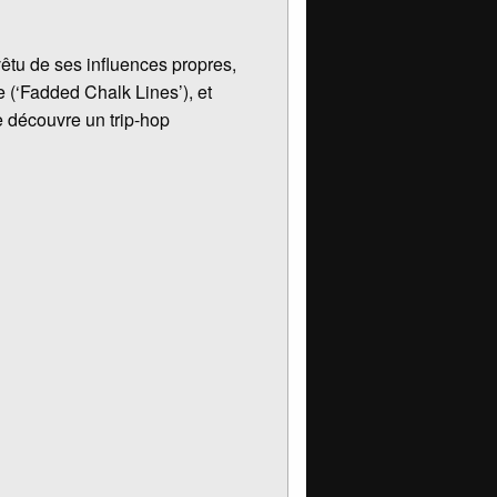
vêtu de ses influences propres,
e (‘Fadded Chalk Lines’), et
e découvre un trip-hop