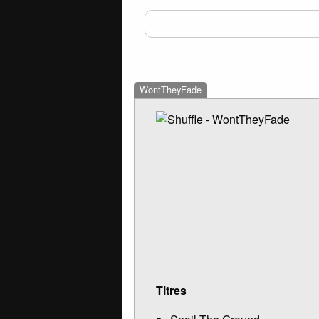
WontTheyFade
Titres