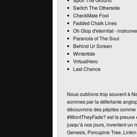
Spoil The Ground
Switch The Otherside
CheckMate Fool
Fadded Chalk Lines
Oh Glop d'eternitat - instrume
Paranoïa of The Soul
Behind Ur Screen
Wintertide
VirtualHero
Last Chance
Nous oublions trop souvent à N
sommes par la déferlante anglop
découvrons des pépites comme Sh
#WontTheyFade? est la preuve éc
jusqu’à nos jours, inventent un 
Genesis, Porcupine Tree, Linkin