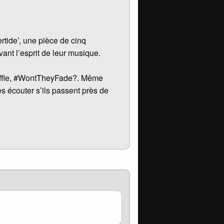
rtide’, une pièce de cinq
vant l’esprit de leur musique.
huffle, #WontTheyFade?. Même
les écouter s’ils passent près de