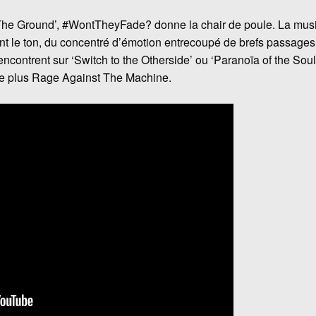
l The Ground’, #WontTheyFade? donne la chair de poule. La mus
t le ton, du concentré d’émotion entrecoupé de brefs passages 
encontrent sur ‘Switch to the Otherside’ ou ‘Paranoïa of the Sou
e plus Rage Against The Machine.