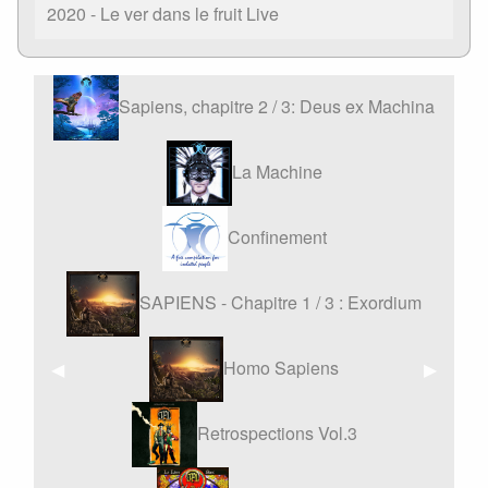
2020 - Le ver dans le fruit Live
Sapiens, chapitre 2 / 3: Deus ex Machina
La Machine
Confinement
SAPIENS - Chapitre 1 / 3 : Exordium
Homo Sapiens
Affiche
◀︎
Affiche
▶︎
précédente
suivant
Retrospections Vol.3