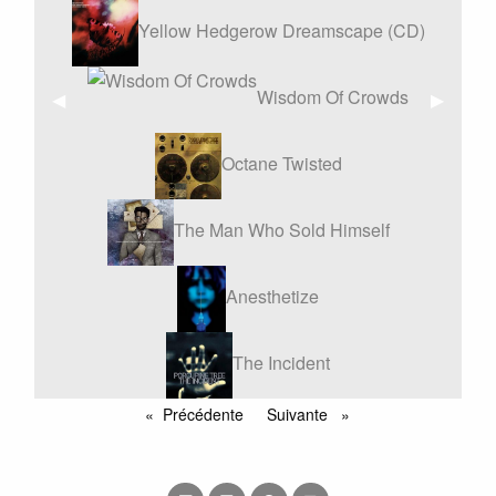
Yellow Hedgerow Dreamscape (CD)
Wisdom Of Crowds
Affiche
◀︎
Affiche
▶︎
précédente
suivant
Octane Twisted
The Man Who Sold Himself
Anesthetize
The Incident
Précédente
Suivante
page
page