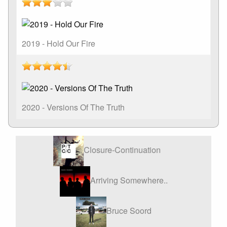
2019 - Hold Our Fire
2020 - Versions Of The Truth
Closure-Continuation
All Thi
Arriving Somewhere..
Bruce Soord